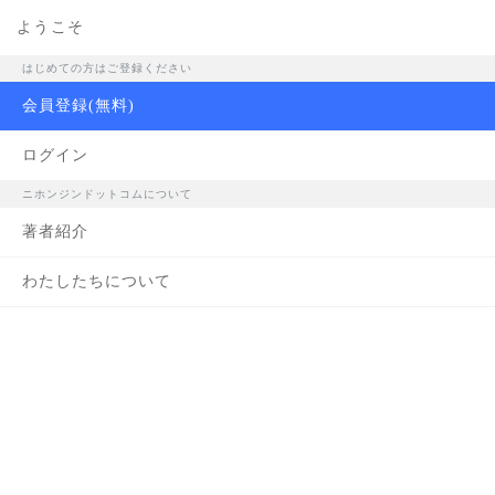
ようこそ
著者紹介
はじめての方はご登録ください
会員登録(無料)
ログイン
「ニホ
ニホンジンドットコムについて
著者紹介
わたしたちについて