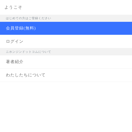
ようこそ
著者紹介
はじめての方はご登録ください
会員登録(無料)
ログイン
「ニホ
ニホンジンドットコムについて
著者紹介
わたしたちについて